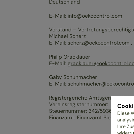
Deutschland
E-Mail:
info@oekocontrol.com
Vorstand – Vertretungsberechtigte
Michael Scherz
E-Mail:
scherz@oekocontrol.com
,
Philip Gracklauer
E-Mail:
gracklauer@oekocontrol.c
Gaby Schuhmacher
E-Mail:
schuhmacher@oekocontro
Registergericht: Amtsgericht Köln
Vereinsregisternummer: VR 11726
Cooki
Steuernummer: 342/5936/1754
Diese W
Finanzamt: Finanzamt Siegen
analysi
Ihre Zu
widerru