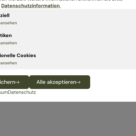
r
Datenschutzinformation
ziell
site
s ansehen
stiken
s ansehen
ionelle Cookies
s ansehen
ichern
Alle akzeptieren
sum
Datenschutz