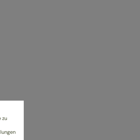
e zu
llungen