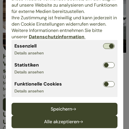
auf unsere Website zu analysieren und Funktionen
für externe Medien bereitzustellen.
Ihre Zustimmung ist freiwillig und kann jederzeit in
den Cookie Einstellungen widerrufen werden.
Weitere Informationen entnehmen Sie bitte
unserer
Datenschutzinformation
Essenziell
Details ansehen
HERSTELLER MIT HALTUNG
Verantwortung, die man sehen und
Statistiken
spüren kann.
Details ansehen
Unsere Hersteller gestalten Möbel und Bettwaren, die
Mensch und Natur guttun. Sie setzen auf nachhaltige
Funktionelle Cookies
Materialien, faire Produktion und echte Partnerschaft –
Details ansehen
viele schon seit Jahrzehnten an unserer Seite.
Alle Hersteller im Überblick
Speichern
UNSERE FÖRDERER
Unterstützung für das Netzwerk
Alle akzeptieren
ÖkoControl-Förderer sind Firmen oder Personen, die