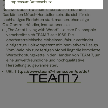
Impressum
Datenschutz
selbst nicht ÖkoControl-Netzwerkpartner sind, das
Netzwerk aber trotzdem unterstützen möchten.
Das können Möbel-Hersteller sein, die sich für ein
nachhaltiges Einrichten stark machen, ehemalige
ÖkoControl-Händler, Institutionen o.a.
„The Art of Living with Wood“ – dieser Philosophie
verschreibt sich TEAM 7 seit 1959. Die
oberösterreichische Möbelmanufaktur verbindet
einzigartige Holzkompetenz mit innovativem Design.
Vom Wald bis zum fertigen Möbel liegt die komplette
Wertschöpfungskette in den Händen von TEAM 7, um
eine umweltfreundliche und hochqualitative
Herstellung zu gewährleisten.
URL:
https://www.team7-home.com/de/de/