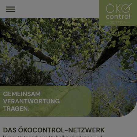
HOME
ÖKOCONTROL-NETZWERK
ÜBERBLICK
ÜBER UNS
UNSER LEITZEICHEN
HÄNDLER
HERSTELLER
GEMEINSAM
MITGLIED WERDEN
VERANTWORTUNG
TRAGEN.
HÄNDLER FINDEN
ÖKOLOGISCH EINRICHTEN
DAS ÖKOCONTROL-NETZWERK