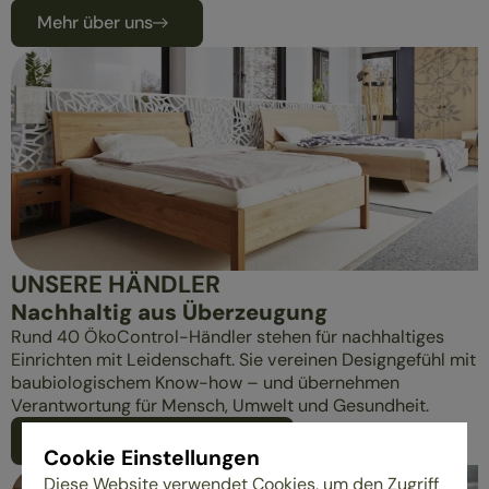
Mehr über uns
UNSERE HÄNDLER
Nachhaltig aus Überzeugung
Rund 40 ÖkoControl-Händler stehen für nachhaltiges
Einrichten mit Leidenschaft. Sie vereinen Designgefühl mit
baubiologischem Know-how – und übernehmen
Verantwortung für Mensch, Umwelt und Gesundheit.
Alle Händler im Überblick
Cookie Einstellungen
Diese Website verwendet Cookies, um den Zugriff